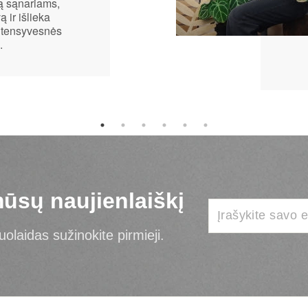
ą sąnariams,
 ir išlieka
intensyvesnės
.
ūsų naujienlaiškį
olaidas sužinokite pirmieji.