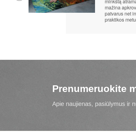
minkštą atram
mažina apkrovą
patvarus net 
praktikos metu
Prenumeruokite m
Apie naujienas, pasiūlymus ir nu