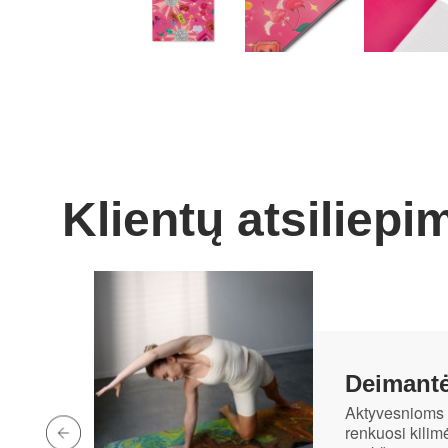
Klientų atsiliepi
Deimant
Aktyvesnioms 
renkuosi kilimė