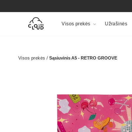
Pereiti
prie
turinio
Visos prekės
Užrašinės
Visos prekės
/
Sąsiuvinis A5 - RETRO GROOVE