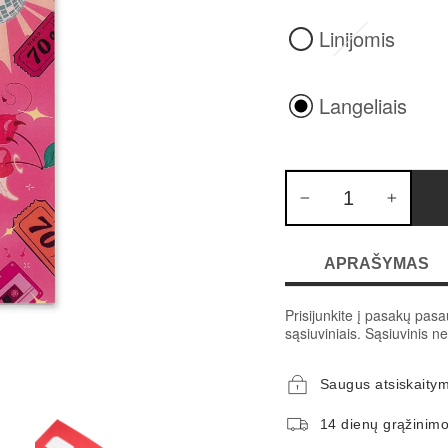
Linijomis
Langeliais
−
+
APRAŠYMAS
Prisijunkite į pasakų pas
sąsiuviniais. Sąsiuvinis ne 
Saugus atsiskaity
14 dienų grąžinimo