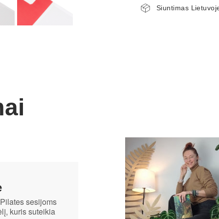
Siuntimas Lietuvoj
mai
ė
Pilates sesijoms
lį, kuris suteikia