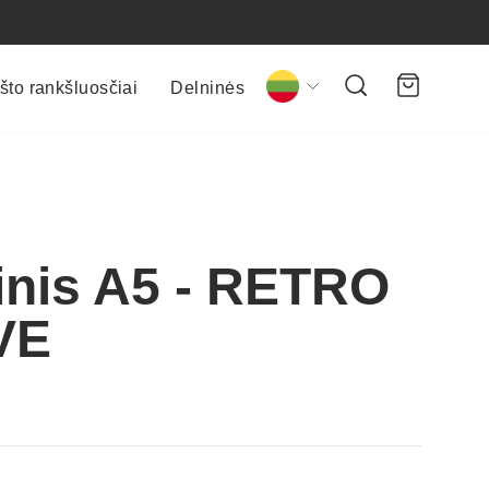
Kalba
Paieška
Krepšel
što rankšluosčiai
Delninės
inis A5 - RETRO
VE