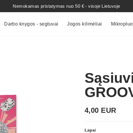
Nemokamas pristatymas nuo 50 € - visoje Lietuvoje
Sustabdyti
skaidres
Darbo knygos - segtuvai
Jogos kilimėliai
Mikropluo
Sąsiuv
GROO
Įprasta
4,00 EUR
kaina
Lapai