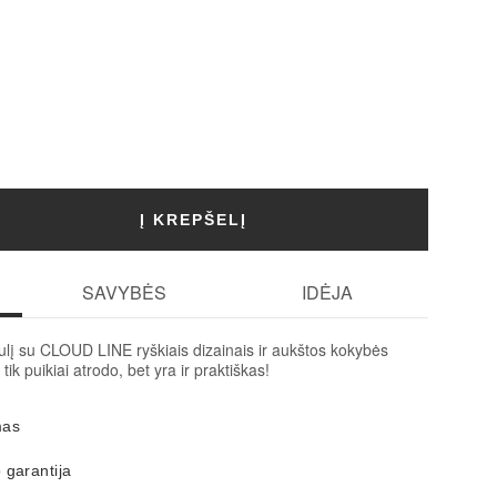
Į KREPŠELĮ
SAVYBĖS
IDĖJA
aulį su CLOUD LINE ryškiais dizainais ir aukštos kokybės
tik puikiai atrodo, bet yra ir praktiškas!
mas
 garantija