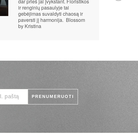
dar prieš jai įvykstant. Floristikos
ir renginių pasaulyje tai
gebėjimas suvaldyti chaosą ir
paversti jį harmonija. Blossom
by Kristina
Įrašykite
Prenumeruoti
PRENUMERUOTI
savo
el.
paštą